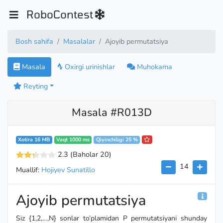
RoboContest
Bosh sahifa
Masalalar
Ajoyib permutatsiya
Masala
Oxirgi urinishlar
Muhokama
Reyting
Masala #R013D
Xotira 16 MB
Vaqt 1000 ms
Qiyinchiligi 25 %
2.3
(Baholar 20
)
14
Muallif:
Hojiyev Sunatillo
Ajoyib permutatsiya
Siz {1,2,…,N} sonlar to’plamidan P permutatsiyani shunday