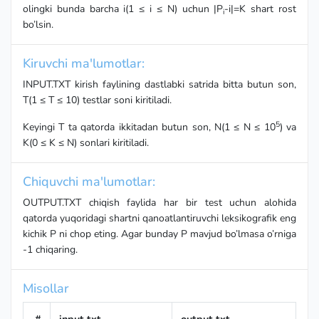
olingki bunda barcha i(1 ≤ i ≤ N) uchun |P
-i|=K shart rost
i
bo’lsin.
Kiruvchi ma'lumotlar:
INPUT.TXT kirish faylining dastlabki satrida bitta butun son,
T(1 ≤ T ≤ 10) testlar soni kiritiladi.
5
Keyingi T ta qatorda ikkitadan butun son, N(1 ≤ N ≤ 10
) va
K(0 ≤ K ≤ N) sonlari kiritiladi.
Chiquvchi ma'lumotlar:
OUTPUT.TXT chiqish faylida har bir test uchun alohida
qatorda yuqoridagi shartni qanoatlantiruvchi leksikografik eng
kichik P ni chop eting. Agar bunday P mavjud bo’lmasa o’rniga
-1 chiqaring.
Misollar