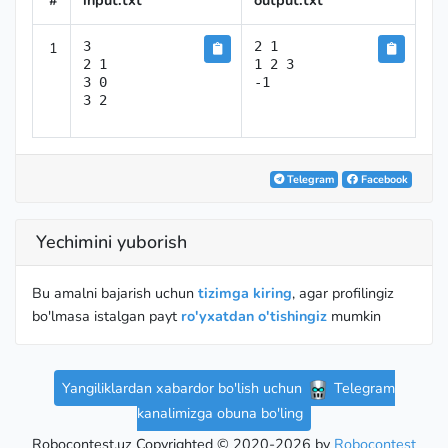
#
input.txt
output.txt
1
3

2 1

2 1

1 2 3

3 0

-1
3 2
Telegram
Facebook
Yechimini yuborish
Bu amalni bajarish uchun
tizimga kiring
, agar profilingiz
bo'lmasa istalgan payt
ro'yxatdan o'tishingiz
mumkin
Yangiliklardan xabardor bo'lish uchun
Telegram
kanalimizga obuna bo'ling
Robocontest.uz Copyrighted © 2020-2026 by
Robocontest