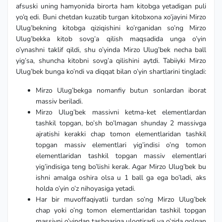
afsuski uning hamyonida birorta ham kitobga yetadigan puli
yo’q edi. Buni chetdan kuzatib turgan kitobxona xo’jayini Mirzo
Ulug’bekning kitobga qiziqishini ko’rganidan so’ng Mirzo
Ulug’bekka kitob sovg’a qilish maqsadida unga o’yin
o’ynashni taklif qildi, shu o’yinda Mirzo Ulug’bek necha ball
yig’sa, shuncha kitobni sovg’a qilishini aytdi. Tabiiyki Mirzo
Ulug’bek bunga ko’ndi va diqqat bilan o’yin shartlarini tingladi:
Mirzo Ulug’bekga nomanfiy butun sonlardan iborat
massiv beriladi.
Mirzo Ulug’bek massivni ketma-ket elementlardan
tashkil topgan, bo’sh bo’lmagan shunday 2 massivga
ajratishi kerakki chap tomon elementlaridan tashkil
topgan massiv elementlari yig’indisi o’ng tomon
elementlaridan tashkil topgan massiv elementlari
yig’indisiga teng bo’lishi kerak. Agar Mirzo Ulug’bek bu
ishni amalga oshira olsa u 1 ball ga ega bo’ladi, aks
holda o’yin o’z nihoyasiga yetadi.
Har bir muvoffaqiyatli turdan so’ng Mirzo Ulug’bek
chap yoki o’ng tomon elementlaridan tashkil topgan
massivni o’yindan tashqariga uloqtiradi va o’zida qolgan