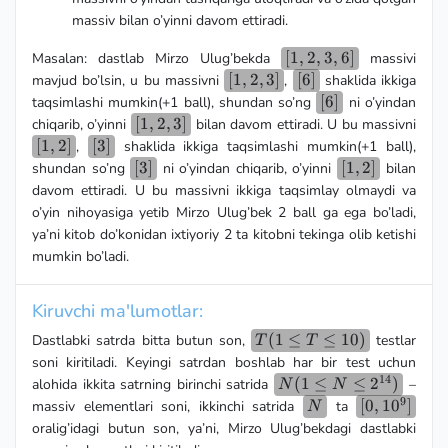
massiv bilan o’yinni davom ettiradi.
[1,2,3,6]
[
1
,
2
,
3
,
6
]
Masalan: dastlab Mirzo Ulug’bekda
massivi
[1,2,3]
[
1
,
2
,
3
]
[6]
[
6
]
mavjud bo’lsin, u bu massivni
,
shaklida ikkiga
[6]
[
6
]
taqsimlashi mumkin(+1 ball), shundan so’ng
ni o’yindan
[1,2,3]
[
1
,
2
,
3
]
chiqarib, o’yinni
bilan davom ettiradi. U bu massivni
[1,2]
[
1
,
2
]
[3]
[
3
]
,
shaklida ikkiga taqsimlashi mumkin(+1 ball),
[3]
[
3
]
[1,2]
[
1
,
2
]
shundan so’ng
ni o’yindan chiqarib, o’yinni
bilan
davom ettiradi. U bu massivni ikkiga taqsimlay olmaydi va
o’yin nihoyasiga yetib Mirzo Ulug’bek 2 ball ga ega bo’ladi,
ya’ni kitob do’konidan ixtiyoriy 2 ta kitobni tekinga olib ketishi
mumkin bo’ladi.
Kiruvchi ma'lumotlar:
T(1
(
1
≤
≤
10
)
Dastlabki satrda bitta butun son,
testlar
T
T
≤
soni kiritiladi. Keyingi satrdan boshlab har bir test uchun
T
14
N(1 ≤
(
1
≤
≤
2
)
alohida ikkita satrning birinchi satrida
–
N
N
≤
9
N ≤
N
[0,
[
0
,
1
0
]
massiv elementlari soni, ikkinchi satrida
ta
N
10)
2^{14})
10^9]
oralig’idagi butun son, ya’ni, Mirzo Ulug’bekdagi dastlabki