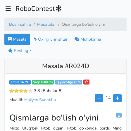
RoboContest
Bosh sahifa
Masalalar
Qismlarga bo'lish o'yini
Masala
Oxirgi urinishlar
Muhokama
Reyting
Masala #R024D
Xotira 16 MB
Vaqt 1000 ms
Qiyinchiligi 45 %
3.8
(Baholar 8
)
14
Muallif:
Hojiyev Sunatillo
Qismlarga bo'lish o'yini
Mirzo Ulug’bek kitob olgani kitob do’koniga bordi. Ming