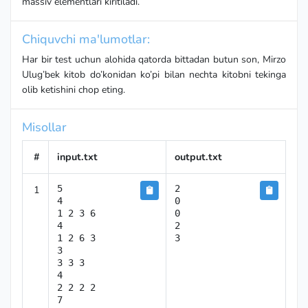
massiv elementlari kiritiladi.
Chiquvchi ma'lumotlar:
Har bir test uchun alohida qatorda bittadan butun son, Mirzo
Ulug’bek kitob do’konidan ko’pi bilan nechta kitobni tekinga
olib ketishini chop eting.
Misollar
#
input.txt
output.txt
1
5

2

4

0

1 2 3 6

0

4

2

1 2 6 3

3

3 3 3

4

2 2 2 2

7
