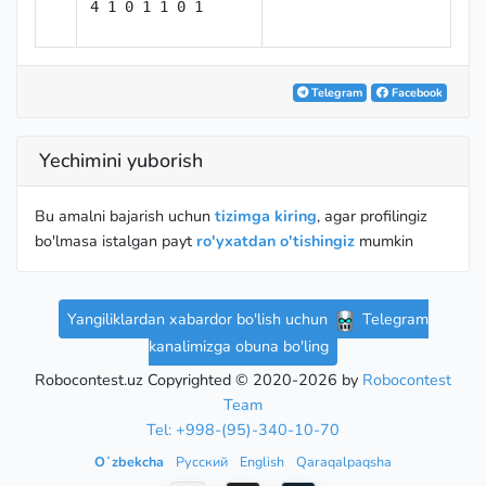
4 1 0 1 1 0 1
Telegram
Facebook
Yechimini yuborish
Bu amalni bajarish uchun
tizimga kiring
, agar profilingiz
bo'lmasa istalgan payt
ro'yxatdan o'tishingiz
mumkin
Yangiliklardan xabardor bo'lish uchun
Telegram
kanalimizga obuna bo'ling
Robocontest.uz Copyrighted © 2020-2026 by
Robocontest
Team
Tel: +998-(95)-340-10-70
Oʻzbekcha
Русский
English
Qaraqalpaqsha