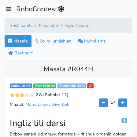
RoboContest
Bosh sahifa
Masalalar
Ingliz tili darsi
Masala
Oxirgi urinishlar
Muhokama
Reyting
Masala #R044H
Xotira 16 MB
Vaqt 1000 ms
Qiyinchiligi 30 %
2.8
(Baholar 12
)
14
Muallif:
Mamataliyev Diyorbek
Ingliz tili darsi
Bitboy sanani dd.mm.yy formatda kiritishga o’rganib qolgan,