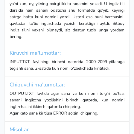
ya’ni kun, oy, yilning oxirgi ikkita raqamini yozadi. U ingliz tili
darsida ham sanani odaticha shu formatda qo’yib, keyingi
satrga hafta kuni nomini yozdi. Ustozi esa buni barchasini
qaytadan to’liq inglizchada yozishi kerakligini aytdi. Bitboy
ingliz tilini yaxshi bilmaydi, siz dastur tuzib unga yordam
bering.
Kiruvchi ma'lumotlar:
INPUT.TXT faylining birinchi qatorida 2000-2099-yillaraga
tegishli sana, 2-satrda kun nomi o'zbekchada kiritiladi.
Chiquvchi ma'lumotlar:
OUTPUT.TXT faylida agar sana va kun nomi to'g'ri bo'lsa,
sanani inglizcha yozilishini birinchi qatorda, kun nomini
inglizchasini ikkinchi qatorda chiqaring.
Agar xato sana kiritilsa ERROR so‘zini chiqaring.
Misollar