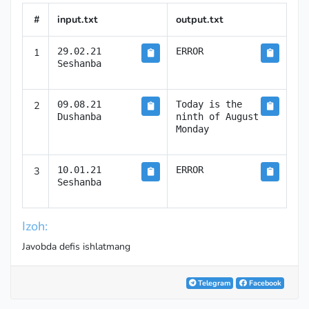
#
input.txt
output.txt
1
29.02.21

ERROR
Seshanba
2
09.08.21

Today is the 
ninth of August

3
10.01.21

ERROR
Seshanba
Izoh:
Javobda defis ishlatmang
Telegram
Facebook