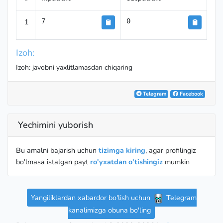
1
7
0
Izoh:
Izoh: javobni yaxlitlamasdan chiqaring
Telegram
Facebook
Yechimini yuborish
Bu amalni bajarish uchun
tizimga kiring
, agar profilingiz
bo'lmasa istalgan payt
ro'yxatdan o'tishingiz
mumkin
Yangiliklardan xabardor bo'lish uchun
Telegram
kanalimizga obuna bo'ling