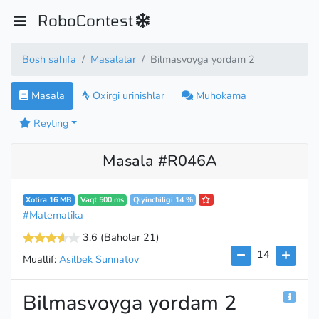
RoboContest
Bosh sahifa
Masalalar
Bilmasvoyga yordam 2
Masala
Oxirgi urinishlar
Muhokama
Reyting
Masala #R046A
Xotira 16 MB
Vaqt 500 ms
Qiyinchiligi 14 %
#Matematika
3.6
(Baholar 21
)
14
Muallif:
Asilbek Sunnatov
Bilmasvoyga yordam 2