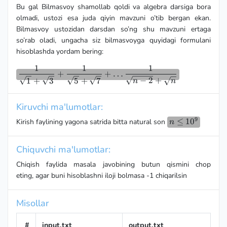
Bu gal Bilmasvoy shamollab qoldi va algebra darsiga bora
olmadi, ustozi esa juda qiyin mavzuni o’tib bergan ekan.
Bilmasvoy ustozidan darsdan so’ng shu mavzuni ertaga
so’rab oladi, ungacha siz bilmasvoyga quyidagi formulani
hisoblashda yordam bering:
1
1
1
\dfrac{1}
+
+
…
{\sqrt{1}
−
2
+
1
+
3
5
+
7
n
n
+
\sqrt{3}}
Kiruvchi ma'lumotlar:
+
9
\dfrac{1}
n \le
≤
1
0
Kirish faylining yagona satrida bitta natural son
n
{\sqrt{5}
10^9
+
Chiquvchi ma'lumotlar:
\sqrt{7}}
+ \dots
Chiqish faylida masala javobining butun qismini chop
\dfrac{1}
eting, agar buni hisoblashni iloji bolmasa -1 chiqarilsin
{\sqrt{n-
2} +
\sqrt{n}}
Misollar
#
input.txt
output.txt