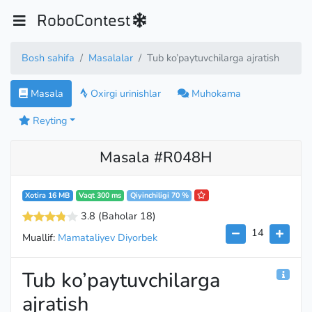
RoboContest
Bosh sahifa
Masalalar
Tub ko’paytuvchilarga ajratish
Masala
Oxirgi urinishlar
Muhokama
Reyting
Masala #R048H
Xotira 16 MB
Vaqt 300 ms
Qiyinchiligi 70 %
3.8
(Baholar 18
)
14
Muallif:
Mamataliyev Diyorbek
Tub ko’paytuvchilarga
ajratish