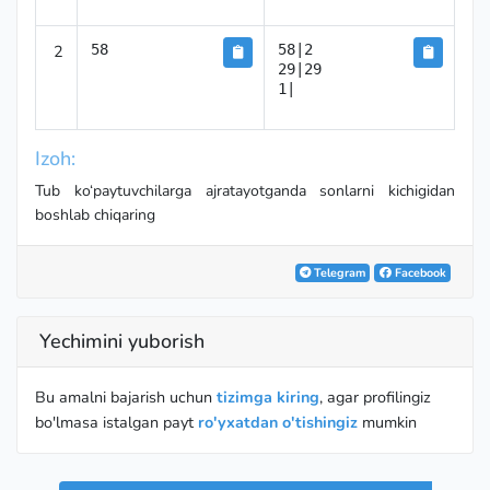
2
58
58|2

29|29

1|
Izoh:
Tub ko‘paytuvchilarga ajratayotganda sonlarni kichigidan
boshlab chiqaring
Telegram
Facebook
Yechimini yuborish
Bu amalni bajarish uchun
tizimga kiring
, agar profilingiz
bo'lmasa istalgan payt
ro'yxatdan o'tishingiz
mumkin