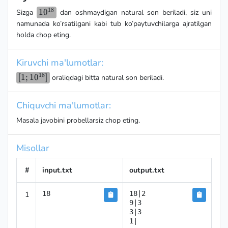
18
10^{18}
1
0
Sizga
dan oshmaydigan natural son beriladi, siz uni
namunada ko’rsatilgani kabi tub ko’paytuvchilarga ajratilgan
holda chop eting.
Kiruvchi ma'lumotlar:
18
[1;10^{18}]
[
1
;
1
0
]
oraliqdagi bitta natural son beriladi.
Chiquvchi ma'lumotlar:
Masala javobini probellarsiz chop eting.
Misollar
#
input.txt
output.txt
1
18
18|2

9|3

3|3

1|