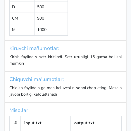
D
500
CM
900
M
1000
Kiruvchi ma'lumotlar:
Kirish faylida s satr kiritiladi. Satr uzunligi 15 gacha bo'lishi
mumkin
Chiquvchi ma'lumotlar:
Chiqish faylida s ga mos keluvchi n sonni chop eting. Masala
javobi borligi kafolatlanadi
Misollar
#
input.txt
output.txt