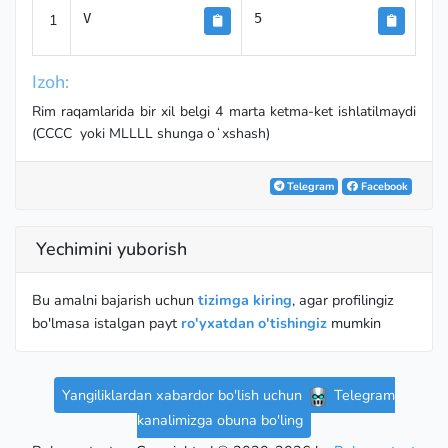
1
V
5
Izoh:
Rim raqamlarida bir xil belgi 4 marta ketma-ket ishlatilmaydi
(CCCC yoki MLLLL shunga oʻxshash)
Telegram
Facebook
Yechimini yuborish
Bu amalni bajarish uchun
tizimga kiring
, agar profilingiz
bo'lmasa istalgan payt
ro'yxatdan o'tishingiz
mumkin
Yangiliklardan xabardor bo'lish uchun
Telegram
kanalimizga obuna bo'ling