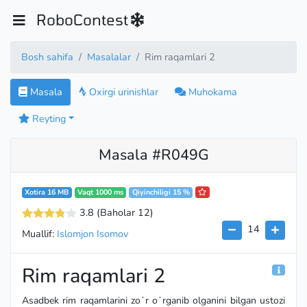
RoboContest
Bosh sahifa
Masalalar
Rim raqamlari 2
Masala
Oxirgi urinishlar
Muhokama
Reyting
Masala #R049G
Xotira 16 MB
Vaqt 1000 ms
Qiyinchiligi 15 %
3.8
(Baholar 12
)
14
Muallif:
Islomjon Isomov
Rim raqamlari 2
Asadbek rim raqamlarini zoʻr oʻrganib olganini bilgan ustozi