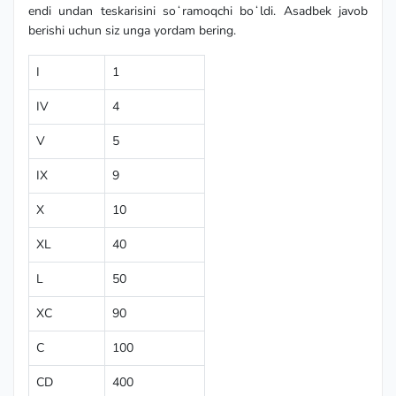
endi undan teskarisini soʻramoqchi boʻldi. Asadbek javob
berishi uchun siz unga yordam bering.
I
1
IV
4
V
5
IX
9
X
10
XL
40
L
50
XC
90
C
100
CD
400