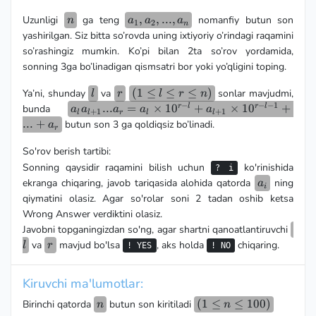
n
a_1,a_2,...,a_n
,
,
...
,
Uzunligi
ga teng
nomanfiy butun son
n
a
a
a
1
2
n
yashirilgan. Siz bitta so’rovda uning ixtiyoriy o’rindagi raqamini
so’rashingiz mumkin. Ko’pi bilan 2ta so’rov yordamida,
sonning 3ga bo’linadigan qismsatri bor yoki yo’qligini toping.
l
r
(1
(
1
≤
≤
≤
)
Ya’ni, shunday
va
sonlar mavjudmi,
l
r
l
r
n
−
−
−
1
\leq
a_la_{l+1}...a_r
...
=
×
1
0
+
×
1
0
+
r
l
r
l
bunda
a
a
a
a
a
+
1
+
1
l
l
r
l
l
l
= a_l \times
...
+
butun son 3 ga qoldiqsiz bo’linadi.
a
r
\leq
10^{r-l} +
r
a_{l+1} \times
So'rov berish tartibi:
\leq
10^{r-l-1} + ...
Sonning qaysidir raqamini bilish uchun
ko'rinishida
? i
n)
+ a_r
a_i
ekranga chiqaring, javob tariqasida alohida qatorda
ning
a
i
qiymatini olasiz. Agar so'rolar soni 2 tadan oshib ketsa
Wrong Answer verdiktini olasiz.
l
Javobni topganingizdan so'ng, agar shartni qanoatlantiruvchi
r
va
mavjud bo'lsa
, aks holda
chiqaring.
l
r
! YES
! NO
Kiruvchi ma'lumotlar:
n
(1
(
1
≤
≤
100
)
Birinchi qatorda
butun son kiritiladi
n
n