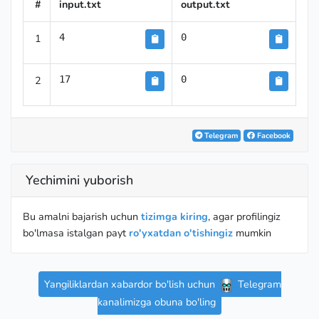
#
input.txt
output.txt
1
4
0
2
17
0
Telegram
Facebook
Yechimini yuborish
Bu amalni bajarish uchun
tizimga kiring
, agar profilingiz
bo'lmasa istalgan payt
ro'yxatdan o'tishingiz
mumkin
Yangiliklardan xabardor bo'lish uchun
Telegram
kanalimizga obuna bo'ling