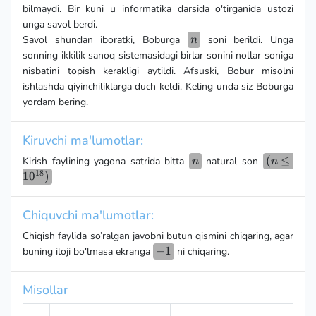
bilmaydi. Bir kuni u informatika darsida o'tirganida ustozi
unga savol berdi.
n
Savol shundan iboratki, Boburga
soni berildi. Unga
n
sonning ikkilik sanoq sistemasidagi birlar sonini nollar soniga
nisbatini topish kerakligi aytildi. Afsuski, Bobur misolni
ishlashda qiyinchiliklarga duch keldi. Keling unda siz Boburga
yordam bering.
Kiruvchi ma'lumotlar:
n
(n
(
≤
Kirish faylining yagona satrida bitta
natural son
n
n
18
≤10^{18
1
0
)
Chiquvchi ma'lumotlar:
Chiqish faylida so’ralgan javobni butun qismini chiqaring, agar
-1
−
1
buning iloji bo'lmasa ekranga
ni chiqaring.
Misollar