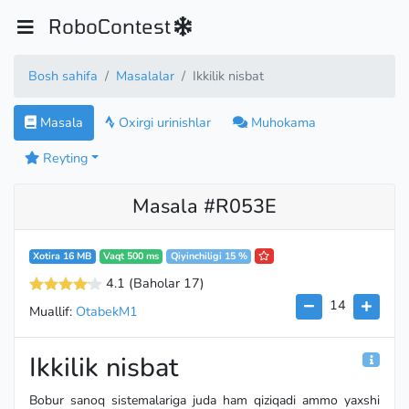
RoboContest
Bosh sahifa
Masalalar
Ikkilik nisbat
Masala
Oxirgi urinishlar
Muhokama
Reyting
Masala #R053E
Xotira 16 MB
Vaqt 500 ms
Qiyinchiligi 15 %
4.1
(Baholar 17
)
14
Muallif:
OtabekM1
Ikkilik nisbat
Bobur sanoq sistemalariga juda ham qiziqadi ammo yaxshi