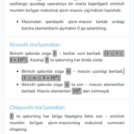
vazifangiz quyidagi operatsiya bir marta bajarilgach erishish
mumkin bo’lgan maksimal qism-massiv yig’indisini topishdir.
Massivdan qandaydir qism-massiv tanlab undagi
barcha elementlarni qiymatini 0 ga aylantiring.
Kiruvchi ma'lumotlar:
t
(1 ≤ t ≤
(
1
≤
≤
Birinchi qatorda sizga
– testlar soni beriladi.
t
t
4
2*10^4)
2
∗
1
0
)
t
. Keyingi
ta qatorning har birida sizda:
t
n
(1 
Birinchi qatorida sizga
– massiv uzunligi beriladi.
n
5
≤
(
1
≤
≤
5
∗
1
0
)
n
5*1
n
Ikkinchi qatorda sizga
ta son – massiv elementlari
n
9
10^9
1
0
beriladi. Massiv elementari
dan oshmaydi.
Chiquvchi ma'lumotlar:
t
ta qatorning har biriga faqatgina bitta son – erishish
t
mumkin bo’lgan qism-massivning maksimal summani
chiqaring.