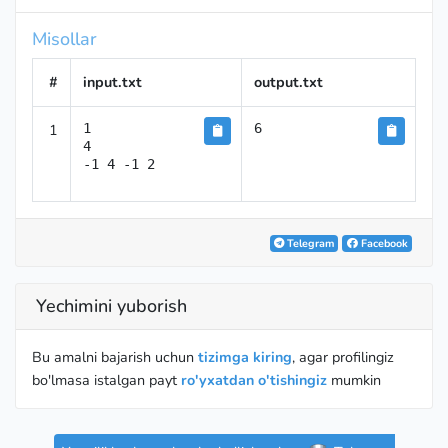
Misollar
#
input.txt
output.txt
1
1

6
4

-1 4 -1 2
Telegram
Facebook
Yechimini yuborish
Bu amalni bajarish uchun
tizimga kiring
, agar profilingiz
bo'lmasa istalgan payt
ro'yxatdan o'tishingiz
mumkin