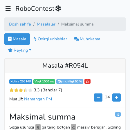
RoboContest
Bosh sahifa
Masalalar
Maksimal summa
Masala
Oxirgi urinishlar
Muhokama
Reyting
Masala #R054L
Xotira 256 MB
Vaqt 1000 ms
Qiyinchiligi 50 %
3.3
(Baholar 7
)
14
Muallif:
Namangan PM
Maksimal summa
n
a
Sizga uzunligi
ga teng bo’lgan
massiv berilgan. Sizning
n
a