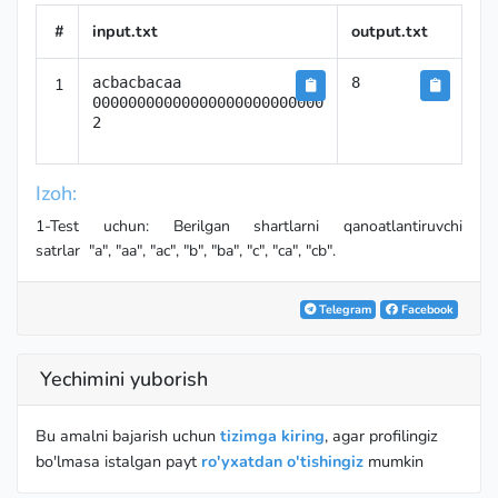
#
input.txt
output.txt
1
acbacbacaa

8
00000000000000000000000000

2
Izoh:
1-Test uchun: Berilgan shartlarni qanoatlantiruvchi
satrlar "a", "aa", "ac", "b", "ba", "c", "ca", "cb".
Telegram
Facebook
Yechimini yuborish
Bu amalni bajarish uchun
tizimga kiring
, agar profilingiz
bo'lmasa istalgan payt
ro'yxatdan o'tishingiz
mumkin