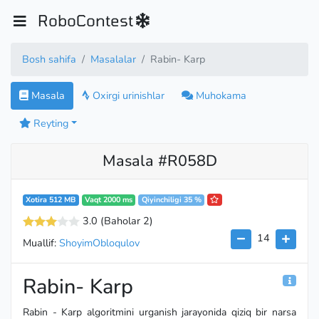
RoboContest
Bosh sahifa
Masalalar
Rabin- Karp
Masala
Oxirgi urinishlar
Muhokama
Reyting
Masala #R058D
Xotira 512 MB
Vaqt 2000 ms
Qiyinchiligi 35 %
3.0
(Baholar 2
)
14
Muallif:
ShoyimObloqulov
Rabin- Karp
Rabin - Karp algoritmini urganish jarayonida qiziq bir narsa