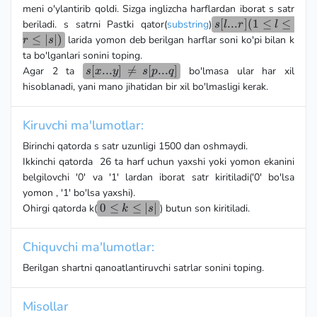
meni o'ylantirib qoldi. Sizga inglizcha harflardan iborat s satr
s[l...r]
[
...
]
(
1
≤
≤
beriladi. s satrni Pastki qator(
substring
)
s
l
r
l
(1
≤
∣
∣
)
larida yomon deb berilgan harflar soni ko'pi bilan k
r
s
\leq l
ta bo'lganlari sonini toping.
\leq r
s[x...y]
[
...
]

=
[
...
]
Agar 2 ta
bo'lmasa ular har xil
s
x
y
s
p
q
\leq
≠
hisoblanadi, yani mano jihatidan bir xil bo'lmasligi kerak.
\vert
s[p...q]
s
\vert)
Kiruvchi ma'lumotlar:
Birinchi qatorda s satr uzunligi 1500 dan oshmaydi.
Ikkinchi qatorda 26 ta harf uchun yaxshi yoki yomon ekanini
belgilovchi '0' va '1' lardan iborat satr kiritiladi('0' bo'lsa
yomon , '1' bo'lsa yaxshi).
0
0
≤
≤
∣
∣
Ohirgi qatorda k(
) butun son kiritiladi.
k
s
\leq
k
Chiquvchi ma'lumotlar:
\leq
|s|
Berilgan shartni qanoatlantiruvchi satrlar sonini toping.
Misollar