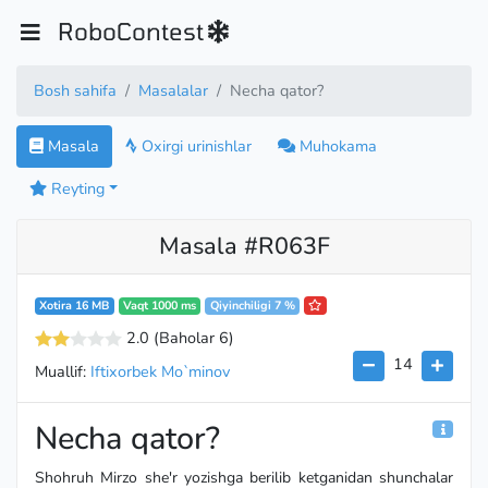
RoboContest
Bosh sahifa
Masalalar
Necha qator?
Masala
Oxirgi urinishlar
Muhokama
Reyting
Masala #R063F
Xotira 16 MB
Vaqt 1000 ms
Qiyinchiligi 7 %
2.0
(Baholar 6
)
14
Muallif:
Iftixorbek Mo`minov
Necha qator?
Shohruh Mirzo she'r yozishga berilib ketganidan shunchalar