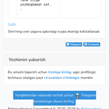
Yana sizga 
yozmoqdaman xat.

.
Izoh:
She'rning oxiri yagona qatordagi nuqta ekanligi kafolatlanadi.
Telegram
Facebook
Yechimini yuborish
Bu amalni bajarish uchun
tizimga kiring
, agar profilingiz
bo'lmasa istalgan payt
ro'yxatdan o'tishingiz
mumkin
Yangiliklardan xabardor bo'lish uchun
Telegram
kanalimizga obuna bo'ling
Robocontest.uz Copyrighted © 2020-2026 by
Robocontest