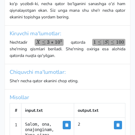
ko'p yozibdi-ki, necha qator bo'lganini sanashga o'zi ham
qiynalayotgan ekan. Siz unga mana shu she'r necha qator
ekanini topishga yordam bering.
Kiruvchi ma'lumotlar:
5
X \le
≤
3
∗
1
0
1
1
≤
∣
∣
≤
100
Nechtadir
qatorda
X
S
3*10^5
\le
she'rning qismlari beriladi. She'rning oxiriga esa alohida
|S|
qatorda nuqta qo'yilgan.
\le
100
Chiquvchi ma'lumotlar:
She'r necha qator ekanini chop eting.
Misollar
#
input.txt
output.txt
1
Salom, ona, 
2
onajonginam,
