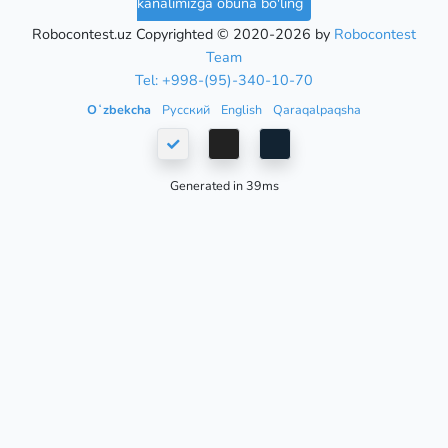
kanalimizga obuna bo'ling
Robocontest.uz Copyrighted © 2020-2026 by
Robocontest
Team
Tel: +998-(95)-340-10-70
Oʻzbekcha
Русский
English
Qaraqalpaqsha
Generated in 39ms