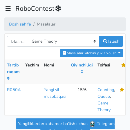
RoboContest
Bosh sahifa
Masalalar
Izlash
Masalalar kitobini yuklab olish
Tartib
Yechim
Nomi
Qiyinchiligi
Toifasi
raqam
R050A
Yangi yil
15%
Counting
,
3.
musobaqasi
Queue
,
Game
Theory
Yangiliklardan xabardor bo'lish uchun
Telegram