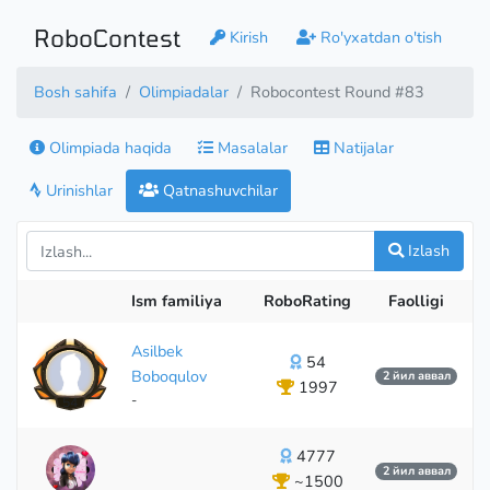
RoboContest
Kirish
Ro'yxatdan o'tish
Bosh sahifa
Olimpiadalar
Robocontest Round #83
Olimpiada haqida
Masalalar
Natijalar
Urinishlar
Qatnashuvchilar
Izlash
Ism familiya
RoboRating
Faolligi
Asilbek
54
Boboqulov
2 йил аввал
1997
-
54
4777
2 йил аввал
~1500