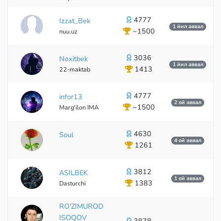
4777
Izzat_Bek
1 йил аввал
~1500
nuu.uz
3036
Noxitbek
1 йил аввал
1413
22-maktab
4777
infor13
2 ой аввал
~1500
Marg'ilon IMA
4630
Soul
4 ой аввал
1261
3812
ASILBEK
1 ой аввал
1383
Dasturchi
RO'ZIMUROD
ISOQOV