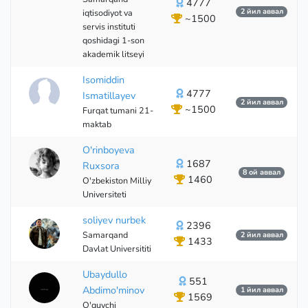
4777
2 йил аввал
iqtisodiyot va
~1500
servis instituti
qoshidagi 1-son
akademik litseyi
Isomiddin
4777
Ismatillayev
2 йил аввал
~1500
Furqat tumani 21-
maktab
O'rinboyeva
1687
Ruxsora
8 ой аввал
1460
O'zbekiston Milliy
Universiteti
soliyev nurbek
2396
Samarqand
2 йил аввал
1433
Davlat Universititi
Ubaydullo
551
Abdimo'minov
1 йил аввал
1569
O'quvchi