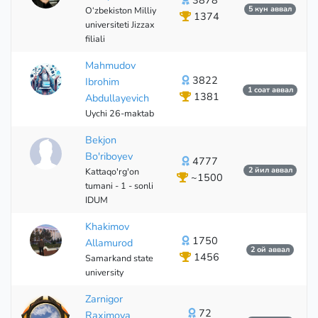
3878
5 кун аввал
O‘zbekiston Milliy
1374
universiteti Jizzax
filiali
Mahmudov
3822
Ibrohim
1 соат аввал
1381
Abdullayevich
Uychi 26-maktab
Bekjon
Bo'riboyev
4777
2 йил аввал
Kattaqo'rg'on
~1500
tumani - 1 - sonli
IDUM
Khakimov
1750
Allamurod
2 ой аввал
1456
Samarkand state
university
Zarnigor
72
Raximova