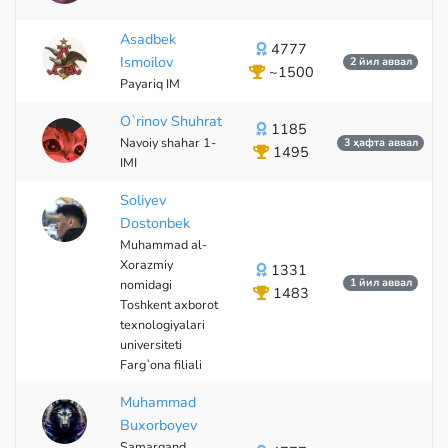
Asadbek
4777
Ismoilov
2 йил аввал
~1500
Payariq IM
O`rinov Shuhrat
1185
Navoiy shahar 1-
3 ҳафта аввал
1495
IMI
Soliyev
Dostonbek
Muhammad al-
Xorazmiy
1331
1 йил аввал
nomidagi
1483
Toshkent axborot
texnologiyalari
universiteti
Farg`ona filiali
Muhammad
Buxorboyev
Samarqand