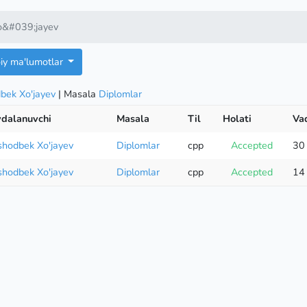
o&#039;jayev
oiy ma'lumotlar
bek Xo'jayev
| Masala
Diplomlar
ydalanuvchi
Masala
Til
Holati
Va
shodbek Xo'jayev
Diplomlar
cpp
Accepted
30
shodbek Xo'jayev
Diplomlar
cpp
Accepted
14