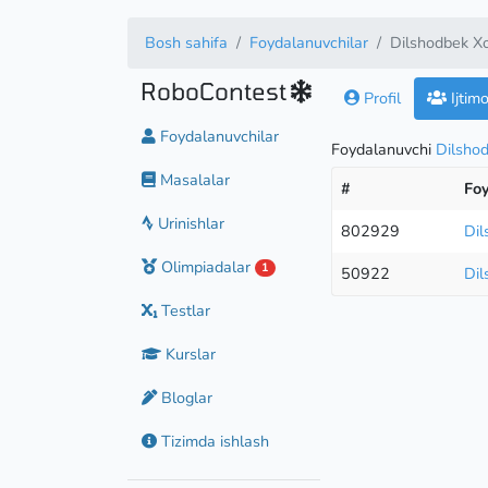
Bosh sahifa
Foydalanuvchilar
Dilshodbek X
RoboContest
Profil
Ijtim
Foydalanuvchilar
Foydalanuvchi
Dilshod
Masalalar
#
Fo
Urinishlar
802929
Dil
Olimpiadalar
1
50922
Dil
Testlar
Kurslar
Bloglar
Tizimda ishlash