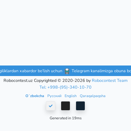
iliklardan xabardor bo'lish uchun
Telegram kanalimizga obuna bo'
Robocontest.uz Copyrighted © 2020-2026 by
Robocontest Team
Tel: +998-(95)-340-10-70
Oʻzbekcha
Русский
English
Qaraqalpaqsha
Generated in 19ms