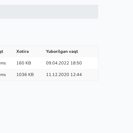
qt
Xotira
Yuborilgan vaqt
 ms
160 KB
09.04.2022 18:50
 ms
1036 KB
11.12.2020 12:44