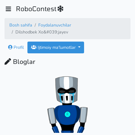
RoboContest
Bosh sahifa
Foydalanuvchilar
Dilshodbek Xo&#039;jayev
Profil
Ijtimoiy ma'lumotlar
Bloglar