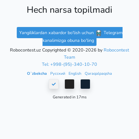
Hech narsa topilmadi
Yangiliklardan xabardor bo'lish uchun
Telegram
kanalimizga obuna bo'ling
Robocontest.uz Copyrighted © 2020-2026 by
Robocontest
Team
Tel: +998-(95)-340-10-70
Oʻzbekcha
Русский
English
Qaraqalpaqsha
Generated in 17ms