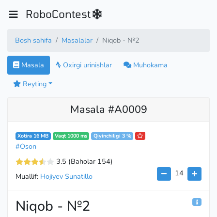
RoboContest
Bosh sahifa
Masalalar
Niqob - №2
Masala
Oxirgi urinishlar
Muhokama
Reyting
Masala #A0009
Xotira 16 MB
Vaqt 1000 ms
Qiyinchiligi 3 %
#Oson
3.5
(Baholar 154
)
14
Muallif:
Hojiyev Sunatillo
Niqob - №2