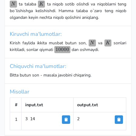
N
K
ta talaba
ta niqob sotib olishdi va niqoblarni teng
N
K
bo`lishishga kelishishdi. Hamma talaba o`zaro teng niqob
olgandan keyin nechta niqob qolishini aniqlang.
Kiruvchi ma'lumotlar:
N
K
Kirish faylida ikkita musbat butun son,
va
sonlari
N
K
10000
10000
kiritiladi, sonlar qiymati
dan oshmaydi.
Chiquvchi ma'lumotlar:
Bitta butun son - masala javobini chiqaring.
Misollar
#
input.txt
output.txt
1
3 14
2