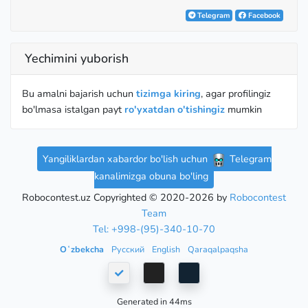
Telegram
Facebook
Yechimini yuborish
Bu amalni bajarish uchun
tizimga kiring
, agar profilingiz
bo'lmasa istalgan payt
ro'yxatdan o'tishingiz
mumkin
Yangiliklardan xabardor bo'lish uchun
Telegram
kanalimizga obuna bo'ling
Robocontest.uz Copyrighted © 2020-2026 by
Robocontest
Team
Tel: +998-(95)-340-10-70
Oʻzbekcha
Русский
English
Qaraqalpaqsha
Generated in 44ms