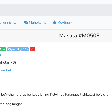
i urinishlar
Muhokama
Reyting
Masala #M050F
0 ms
Qiyinchiligi 3 %
a
aholar 76
)
Asadbek
 bo'yicha harorat beriladi. Uning Kelvin va Farangeyit shkalasi bo'yicha h
cha bog'langan: