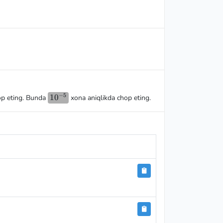
−
5
10^{-5}
1
0
hop eting. Bunda
xona aniqlikda chop eting.