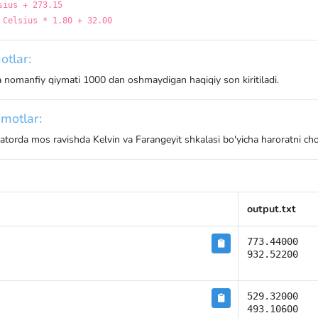
sius + 273.15
 Celsius * 1.80 + 32.00
otlar:
a nomanfiy qiymati 1000 dan oshmaydigan haqiqiy son kiritiladi.
motlar:
 qatorda mos ravishda Kelvin va Farangeyit shkalasi bo'yicha haroratni c
output.txt
773.44000

932.52200
529.32000

493.10600