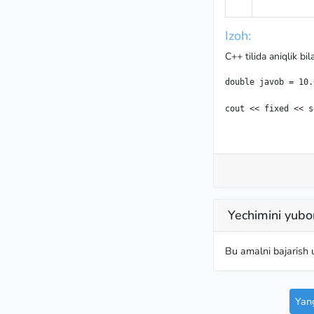
Izoh:
C++ tilida aniqlik 
double javob = 10.0
cout << fixed << s
Yechimini yubo
Bu amalni bajarish
Yang