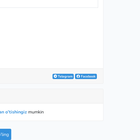
Telegram
Facebook
n o'tishingiz
mumkin
ling