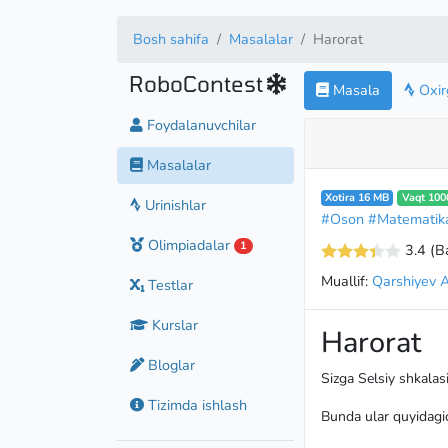
Bosh sahifa
Masalalar
Harorat
RoboContest
Masala
Oxirg
Foydalanuvchilar
Masalalar
Xotira 16 MB
Vaqt 100
Urinishlar
#Oson
#Matematik
Olimpiadalar
1
3.4
(B
Muallif:
Qarshiyev 
Testlar
Kurslar
Harorat
Bloglar
Sizga Selsiy shkalasi
Tizimda ishlash
Bunda ular quyidagi