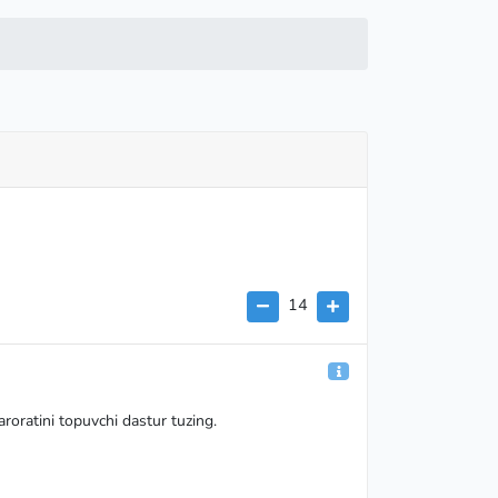
14
aroratini topuvchi dastur tuzing.