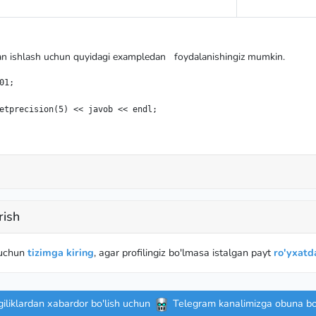
bilan ishlash uchun quyidagi exampledan foydalanishingiz mumkin.
1;

etprecision(5) << javob << endl;
rish
 uchun
tizimga kiring
, agar profilingiz bo'lmasa istalgan payt
ro'yxatda
iliklardan xabardor bo'lish uchun
Telegram kanalimizga obuna bo'