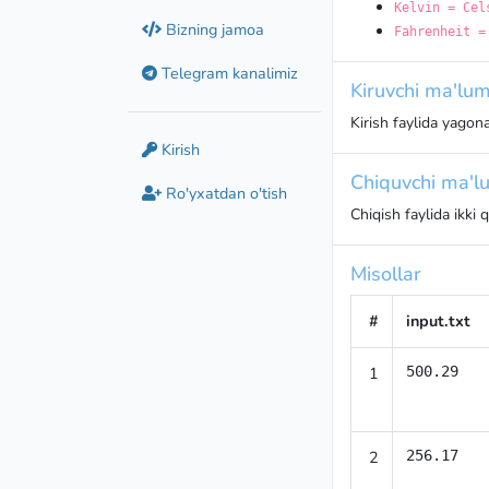
Kelvin = Cel
Bizning jamoa
Fahrenheit =
Telegram kanalimiz
Kiruvchi ma'lum
Kirish faylida yagon
Kirish
Chiquvchi ma'lu
Ro'yxatdan o'tish
Chiqish faylida ikki
Misollar
#
input.txt
1
500.29
2
256.17