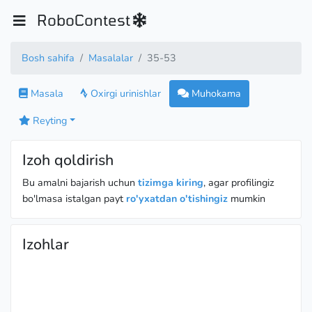
RoboContest
Bosh sahifa
Masalalar
35-53
Masala
Oxirgi urinishlar
Muhokama
Reyting
Izoh qoldirish
Bu amalni bajarish uchun
tizimga kiring
, agar profilingiz
bo'lmasa istalgan payt
ro'yxatdan o'tishingiz
mumkin
Izohlar