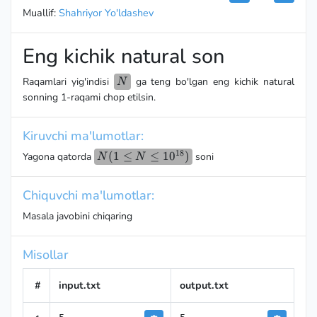
Muallif:
Shahriyor Yo'ldashev
Eng kichik natural son
N
Raqamlari yig'indisi
ga teng bo'lgan eng kichik natural
N
sonning 1-raqami chop etilsin.
Kiruvchi ma'lumotlar:
18
N(1≤N≤10^{18})
(
1
≤
≤
1
0
)
Yagona qatorda
soni
N
N
Chiquvchi ma'lumotlar:
Masala javobini chiqaring
Misollar
#
input.txt
output.txt