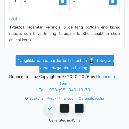
1
5
5
Izoh:
1-testda raqamlari yig'indisi 5 ga teng bo'lgan eng kichik
natural son 5 va 5 ning 1-raqami 5. Shu sababli 5 chop
etilishi kerak.
Yangiliklardan xabardor bo'lish uchun
Telegram
kanalimizga obuna bo'ling
Robocontest.uz Copyrighted © 2020-2026 by
Robocontest
Team
Tel: +998-(95)-340-10-70
Oʻzbekcha
Русский
English
Qaraqalpaqsha
Generated in 45ms