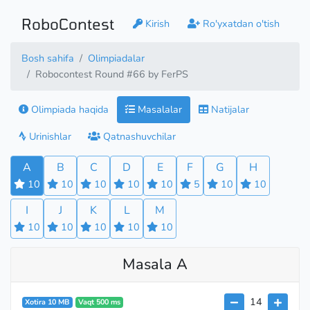
RoboContest
Kirish
Ro'yxatdan o'tish
Bosh sahifa
Olimpiadalar
Robocontest Round #66 by FerPS
Olimpiada haqida
Masalalar
Natijalar
Urinishlar
Qatnashuvchilar
A
B
C
D
E
F
G
H
10
10
10
10
10
5
10
10
I
J
K
L
M
10
10
10
10
10
Masala A
14
Xotira 10 MB
Vaqt 500 ms