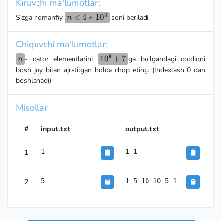
Kiruvchi ma'lumotlar:
3
n<4*10^3
<
4
∗
1
0
Sizga nomanfiy
soni beriladi.
n
Chiquvchi ma'lumotlar:
9
n
10^9+7
1
0
+
7
- qator elementlarini
ga bo'lgandagi qoldiqni
n
bosh joy bilan ajratilgan holda chop eting. (Indexlash 0 dan
boshlanadi)
Misollar
#
input.txt
output.txt
1
1
1 1
2
5
1 5 10 10 5 1