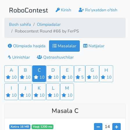
RoboContest
Kirish
Ro'yxatdan o'tish
Bosh sahifa
Olimpiadalar
Robocontest Round #66 by FerPS
Olimpiada haqida
Masalalar
Natijalar
Urinishlar
Qatnashuvchilar
A
B
C
D
E
F
G
H
10
10
10
10
10
5
10
10
I
J
K
L
M
10
10
10
10
10
Masala C
14
Xotira 16 MB
Vaqt 1200 ms